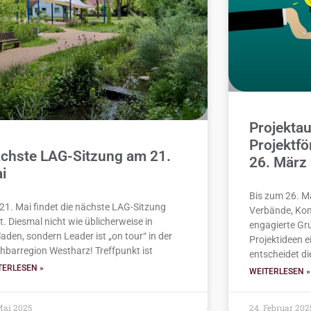
Projektau
Projektf
chste LAG-Sitzung am 21.
26. März
i
Bis zum 26. M
21. Mai findet die nächste LAG-Sitzung
Verbände, Kom
t. Diesmal nicht wie üblicherweise in
engagierte Gr
aden, sondern Leader ist „on tour“ in der
Projektideen e
hbarregion Westharz! Treffpunkt ist
entscheidet di
TERLESEN »
WEITERLESEN »
Mai 2025
24. Februar 202