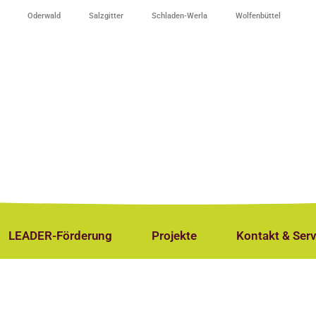
Oderwald
Salzgitter
Schladen-Werla
Wolfenbüttel
LEADER-Förderung
Projekte
Kontakt & Serv