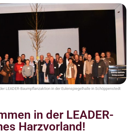
er LEADER-Baumpflanzaktion in der Eulenspiegelhalle in Schöppenstedt
ommen in der LEADER-
hes Harzvorland!