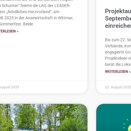
m Schunter“ feierte die LAG der LEADER-
Projektau
ion „Nördliches Harzvorland“, am
Septembe
08.2025 in der Assewirtschaft in Wittmar,
 Sommerfest. Beide
einreiche
TERLESEN »
Bis zum 22. S
Verbände, Kom
engagierte Gr
Projektideen 
berät die Loka
WEITERLESEN »
August 2025
22. August 202