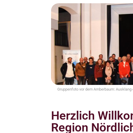
Gruppenfoto vor dem Amberbaum: Ausklang d
Herzlich Willk
Region Nördlic