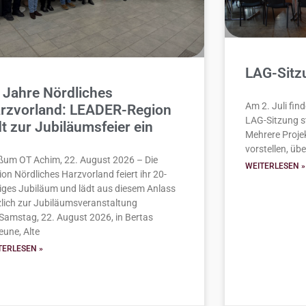
LAG-Sitzu
 Jahre Nördliches
Am 2. Juli find
rzvorland: LEADER-Region
LAG-Sitzung st
dt zur Jubiläumsfeier ein
Mehrere Projek
vorstellen, übe
ßum OT Achim, 22. August 2026 – Die
WEITERLESEN »
on Nördliches Harzvorland feiert ihr 20-
riges Jubiläum und lädt aus diesem Anlass
zlich zur Jubiläumsveranstaltung
Samstag, 22. August 2026, in Bertas
eune, Alte
TERLESEN »