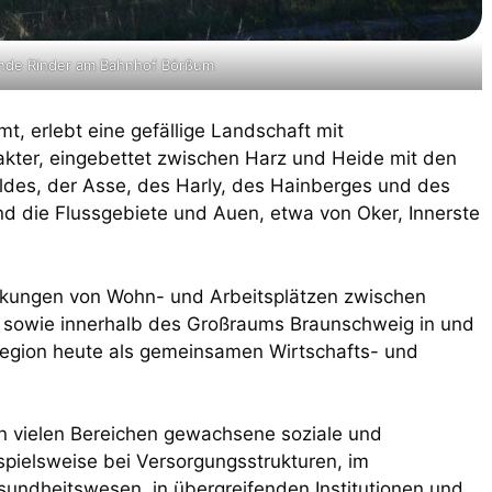
nde Rinder am Bahnhof Börßum
t, erlebt eine gefällige Landschaft mit
akter, eingebettet zwischen Harz und Heide mit den
des, der Asse, des Harly, des Hainberges und des
d die Flussgebiete und Auen, etwa von Oker, Innerste
rkungen von Wohn- und Arbeitsplätzen zwischen
r, sowie innerhalb des Großraums Braunschweig in und
egion heute als gemeinsamen Wirtschafts- und
in vielen Bereichen gewachsene soziale und
ispielsweise bei Versorgungsstrukturen, im
sundheitswesen, in übergreifenden Institutionen und