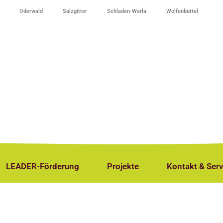
Oderwald
Salzgitter
Schladen-Werla
Wolfenbüttel
LEADER-Förderung
Projekte
Kontakt & Serv