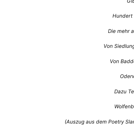
Gi
Hundert 
Die mehr a
Von Siedlung
Von Badde
Oderw
Dazu Te
Wolfenbü
(Auszug aus dem Poetry Slam