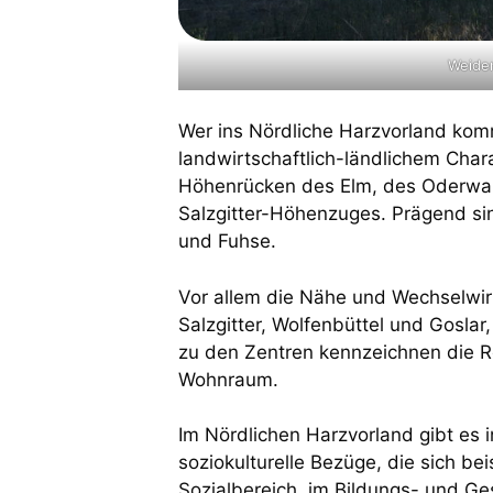
Weide
Wer ins Nördliche Harzvorland komm
landwirtschaftlich-ländlichem Char
Höhenrücken des Elm, des Oderwal
Salzgitter-Höhenzuges. Prägend sin
und Fuhse.
Vor allem die Nähe und Wechselwi
Salzgitter, Wolfenbüttel und Gosla
zu den Zentren kennzeichnen die R
Wohnraum.
Im Nördlichen Harzvorland gibt es 
soziokulturelle Bezüge, die sich be
Sozialbereich, im Bildungs- und Ge